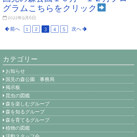
グラムこちらをクリック
2022年9月6日
前へ
1
2
3
4
5
次へ
カテゴリー
お知らせ
国見の森公園 事務局
掲示板
昆虫の図鑑
森を楽しむグループ
森を知るグループ
森を育てるグループ
植物の図鑑
活動スタッフ会